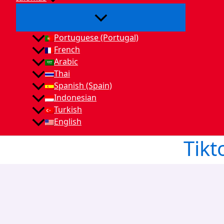
Portuguese (Portugal)
French
Arabic
Thai
Spanish (Spain)
Indonesian
Turkish
English
Tikt