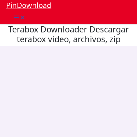
Saltar
PinDownload
al
contenido
Terabox Downloader Descargar
terabox video, archivos, zip