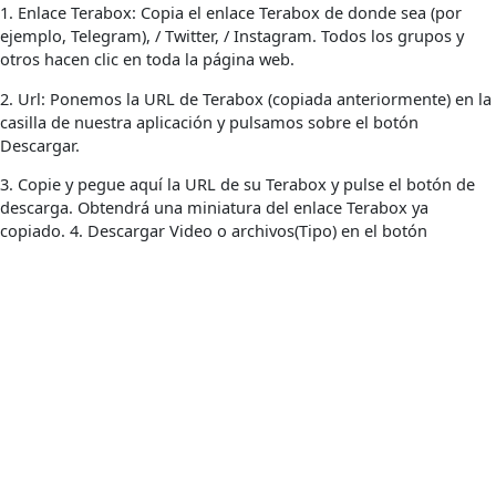
1. Enlace Terabox: Copia el enlace Terabox de donde sea (por
ejemplo, Telegram), / Twitter, / Instagram. Todos los grupos y
otros hacen clic en toda la página web.
2. Url: Ponemos la URL de Terabox (copiada anteriormente) en la
casilla de nuestra aplicación y pulsamos sobre el botón
Descargar.
3. Copie y pegue aquí la URL de su Terabox y pulse el botón de
descarga. Obtendrá una miniatura del enlace Terabox ya
copiado. 4. Descargar Video o archivos(Tipo) en el botón
Descargo de responsabilidad
Este sitio web no es un verdadero sitio web Terabox y no está
afiliado con Gearbox.app o Flextech Inc. TeraDownloader. Es
simplemente una herramienta que creará enlaces de descarga
directa para los compartidores de archivos Gearbox. Ningún
archivo está alojado, cargado o almacenado en nuestros
servidores.
No hacemos nada ilegal ni promovemos actividades ilegales.
Tenemos en cuenta los derechos de autor. Propietario Terabox: Si