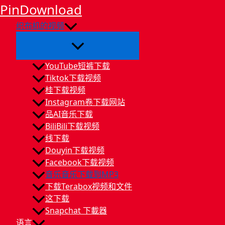
跳
PinDownload
至
织布机的视频
主
要
內
容
YouTube短裤下载
Tiktok下载视频
桂下载视频
Instagram卷下载网站
品AI音乐下载
BiliBili下载视频
线下载
Douyin下载视频
Facebook下载视频
音乐音乐下载到MP3
下载Terabox视频和文件
这下载
Snapchat 下載器
语言