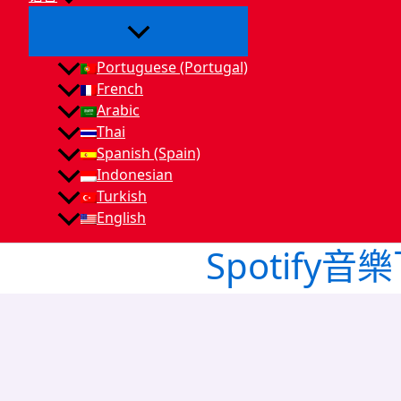
Portuguese (Portugal)
French
Arabic
Thai
Spanish (Spain)
Indonesian
Turkish
English
Spotify音