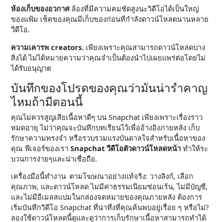
ห้องเก็บของอวกาศ
ล้องที่มีความคมชัดสูงนะวิดีโอได้เป็นใหญ่
ของแฟ้ม เช็คของคุณมีเก็บของก่อนที่กำลังดาวน์โหลดนานหลาย
วีดีโอ.
ความเคารพ creators.
เพียงเพราะคุณสามารถดาวน์โหลดบาง
สิ่งได้ ไม่ได้หมายความว่าคุณจำเป็นต้องนำไปเผยแพร่ต่อโดยไม่
ได้รับอนุญาต
บันทึกของโปรดของคุณว่ามันน่ารำคาญ
ไหมถ้ามีตอนนี้
คุณไม่ควรสูญเสียเนื้อหาดีๆ บน Snapchat เพียงเพราะเรื่องราว
หมดอายุ ไม่ว่าคุณจะบันทึกบทเรียนไว้เพื่ออ้างอิงภายหลัง เก็บ
รักษาความทรงจำ หรือรวบรวมแรงบันดาลใจสำหรับเนื้อหาของ
คุณ ฟีเจอร์ของเรา
Snapchat วีดีโอตัวดาวน์โหลดหน้า
ทำให้ระ
บวนการง่ายๆและน่าเชื่อถือ.
เครื่องมือนี้ทำงาน ตามโฆษณาอย่างแท้จริง: วางลิงก์, เลือก
คุณภาพ, และดาวน์โหลด ไม่มีค่าธรรมเนียมซ่อนเร้น, ไม่มีบัญชี,
และไม่มีอีเมลสแปมในกล่องจดหมายของคุณภายหลัง ต้องการ
เริ่มบันทึกวิดีโอ Snapchat ที่น่าทึ่งที่คุณค้นพบอยู่เรื่อย ๆ หรือไม่?
ลองใช้ดาวน์โหลดนี้ดูและดูว่าการเก็บรักษาเนื้อหาสามารถทำได้