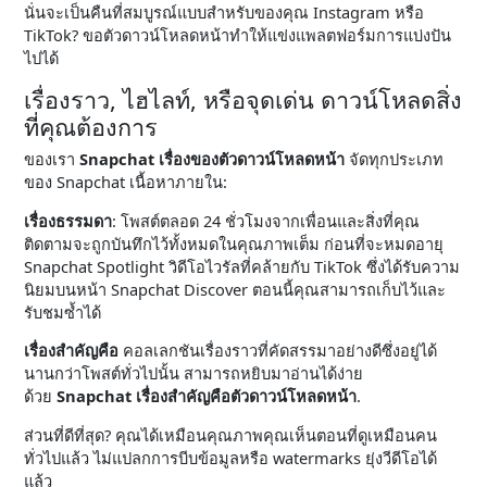
นั่นจะเป็นคืนที่สมบูรณ์แบบสำหรับของคุณ Instagram หรือ
TikTok? ขอตัวดาวน์โหลดหน้าทำให้แข่งแพลตฟอร์มการแบ่งปัน
ไปได้
เรื่องราว, ไฮไลท์, หรือจุดเด่น ดาวน์โหลดสิ่ง
ที่คุณต้องการ
ของเรา
Snapchat เรื่องของตัวดาวน์โหลดหน้า
จัดทุกประเภท
ของ Snapchat เนื้อหาภายใน:
เรื่องธรรมดา
: โพสต์ตลอด 24 ชั่วโมงจากเพื่อนและสิ่งที่คุณ
ติดตามจะถูกบันทึกไว้ทั้งหมดในคุณภาพเต็ม ก่อนที่จะหมดอายุ
Snapchat Spotlight วิดีโอไวรัลที่คล้ายกับ TikTok ซึ่งได้รับความ
นิยมบนหน้า Snapchat Discover ตอนนี้คุณสามารถเก็บไว้และ
รับชมซ้ำได้
เรื่องสำคัญคือ
คอลเลกชันเรื่องราวที่คัดสรรมาอย่างดีซึ่งอยู่ได้
นานกว่าโพสต์ทั่วไปนั้น สามารถหยิบมาอ่านได้ง่าย
ด้วย
Snapchat เรื่องสำคัญคือตัวดาวน์โหลดหน้า
.
ส่วนที่ดีที่สุด? คุณได้เหมือนคุณภาพคุณเห็นตอนที่ดูเหมือนคน
ทั่วไปแล้ว ไม่แปลกการบีบข้อมูลหรือ watermarks ยุ่งวีดีโอได้
แล้ว