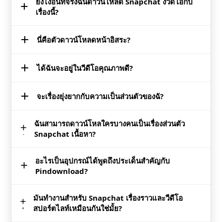
ยังไงอันที่จริงฉันดาวน์โหลด Snapchat งวีดีโอกับ
เรื่องนี้?
นี่คือตัวดาวน์โหลดหน้าอิสระ?
สุดยอดง่ายเลย! แค่คัดลอก Snapchat วิดีโอเชื่อมโยง,วางมัน
เข้าไปใน Pindownload เป็นกล่องและคลิก'ดาวน์โหลด.'
ต้องใช้เหมือน 10 วินาทีแม็กซ์ ฉันได้เรียนรู้การเรื่องนี้อย่าง
ได้ฉันจะอยู่ในวีดีโอคุณภาพดี?
ใช่แน่นอิสระ! ซ่อนค่าธรรมเนียมหรือสมัครสมาชิกสร้าง
เด็ดขาดหลังจากพยายามอื่นสิ่งที่ไม่สมบูรณ์เว็บไซต์นั่นอยู่
ความเสียหายให้กับกระเป๋าเงินของนาย ฉันช็อคด้วยเหมือน
ทั้งหมดขยะ
กันเพราะส่วนใหญ่ดีเครื่องมือพยายามจะจับคุณสำหรับทุก
จะเรื่องยุ่งยากกับความเป็นส่วนตัวของฉั?
ใช่! มัน preserves ดั้งเดิมคุณภาพดังนั้นการดาวน์โหลดของ
อย่างทุกวันนี้.
คุณไม่ปรากฎอยู่ในคุณภาพต่ำ. ผมดาวน์โหลดข้อมูลตันของ
วีดีโอและพวกเขาเสมอมารอบๆและชัดเจน ทางที่ดีกว่าเอา
ฉันสามารถดาวน์โหลใครบางคนเป็นเรื่องส่วนตัว
ไม่พวกเขาไม่เก็บข้อมูลของคุณหรือจะให้ถามสำหรับส่วนตัว
screenshots เหมือนคนบางคนทำ,lol.
Snapchat เนื้อหา?
รายละเอียด ฉันค่อนข้างวิตกจริตเกี่ยวกับความเป็นส่วนตัว
และอันนี้มันดูเหมือนถูกกฏหมายแน่ ไม่มีสิ่งไม่สมบูรณ์ข้อมูล
ของคลังภาพหรืออะไรแบบนั้นจริงเลยสักนิดครับ
อะไรเป็นอุปกรณ์ได้พูดถึงประเด็นสำคัญกับ
ไม่! แค่ทำงานกับสาธารณะที่มีข้อมูลที่คุณสามารถอยู่แล้ว
Pindownload?
มองเห็น ไม่สามารถเข้าใช้งานส่วนตัวเรื่องหรืออะไร–ซึ่งมัน
คงจะเป็นสิ่งที่ดีที่สุดจนอยู่แล้ว เก็บเรื่องนี้ ethical และ
ทั้งหมดนั่น
มันทำงานสำหรับ Snapchat เรื่องราวและวีดีโอ
ค่อนข้างมากทุกอย่าง–โทรศัพท์นอนตั้งแต่แท็บเล็ท,ฝ่ายไอที
สปอร์ตไลท์เหมือนกันใช่มั้ย?
เปิดดูคอมพิวเตอร์หรืออะไรก็ตาม ทำงานในของ
เบราว์เซอร์,ดังนั้นจึงไม่มีที่เข้ากันได้กับดราม่าน่ะ ผมเคยใช้