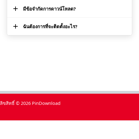
มันกับของฉัน iPhone และโน๊ตบุ๊คโดยที่ไม่มีปัญหาอะไร
มีข้อจำกัดการดาวน์โหลด?
เย้! ทำงานสำหรับทั้งสองเรื่องราวและปอร์ตไลท์องเนื้อหา
ได้ที่นี่ ฉันคว้าบางอย่างน่าทึ่งจุดสนใจของผู้วิดีโอที่ผมอยาก
จะให้ดูอะไรหน่อยเป็นเพื่อนกันทีหลัง จริงสะดวกเมื่อคุณพบ
ฉันต้องการที่จะติดตั้งอะไร?
ยังตีไม่มีกำแพงเมือรึยัง! ผมดาวน์โหลดข้อมูลอาจจะหลาย
อะไรเจ๋งๆด้วยฮะ
ร้อยวิดีโอและไม่เคยถูกบล็อคหรืออะไรหรอกนะ ดูเหมือนค่อน
ข้างไม่จำกัดจากประสบการณ์ของฉันซึ่งมันสุดยอดมาสำหรับ
ไม่! แค่ใช้มันตรงมาจากของเบราว์เซอร์ ไม่มีการดาวน์โหลด
หนักมากผู้ใช้.
ไม่มีสิ่งไม่สมบูรณ์ซอฟต์แวร์ installs. ฉันเกลียด cluttering
ของฉันกับอุปกรณ์การสุ่ม apps ดังนั้นเบราว์เซอร์พื้นฐาน
เข้าใกล้คือเพ้อฝันไปหน่อยสำหรับคนอย่างฉันเป็นใครชอบ
รู้สึกอย่างนั้น.
ลิขสิทธิ์ © 2026 PinDownload
Thai
English
Portuguese (Portugal)
Turkish
Indonesian
Spanish (Spain)
Arabic
French
Portuguese (Brazil)