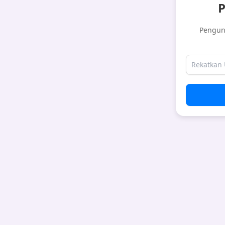
P
Pengun