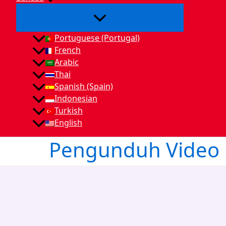
Portuguese (Portugal)
French
Arabic
Thai
Spanish (Spain)
Indonesian
Turkish
English
Pengunduh Video 