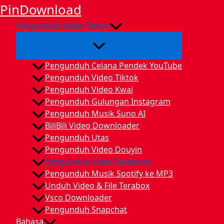
Lewati
PinDownload
ke
Pengunduh Video Tenun
konten
Pengunduh Celana Pendek YouTube
Pengunduh Video Tiktok
Pengunduh Video Kwai
Pengunduh Gulungan Instagram
Pengunduh Musik Suno AI
BiliBili Video Downloader
Pengunduh Utas
Pengunduh Video Douyin
Pengunduh Video Facebook
Pengunduh Musik Spotify ke MP3
Unduh Video & File Terabox
Vsco Downloader
Pengunduh Snapchat
Bahasa