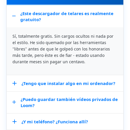
¿Este descargador de telares es realmente
gratuito?
Sí, totalmente gratis. Sin cargos ocultos ni nada por
el estilo. He sido quemado por las herramientas
"libres" antes de que le golpeó con los honorarios
más tarde, pero éste es de fiar - estado usando
durante meses sin pagar un centavo.
¿Tengo que instalar algo en mi ordenador?
¿Puedo guardar también vídeos privados de
No, no hace falta descargar nada. Todo está basado
Loom?
en la web, lo cual es estupendo porque no me gusta
llenar mi portátil de programas innecesarios. Solo
tienes que pegar el enlace y listo.
¿Y mi teléfono? ¿Funciona allí?
Boo - ¡sólo funcionan los públicos! Créeme, lo aprendí
por las malas al intentar descargar el vídeo privado