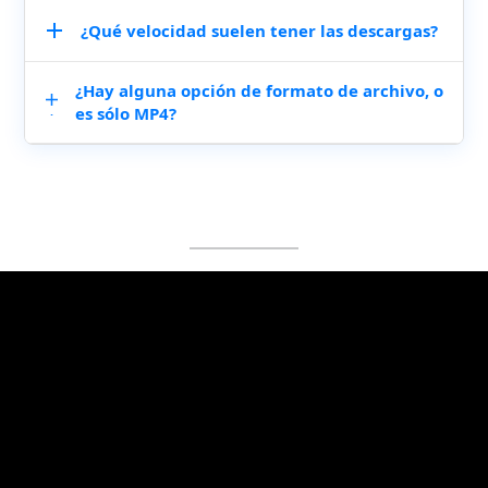
de entrenamiento de mi compañero de trabajo. Si
¿Qué velocidad suelen tener las descargas?
Totalmente. Funciona literalmente en todo: iPhone,
está bloqueado, primero tendrás que pedírselo
Android, cualquier tableta que tengas por ahí. Es
amablemente al propietario.
muy útil cuando estoy fuera de casa y necesito
¿Hay alguna opción de formato de archivo, o
En mi experiencia, es bastante rápido. Depende de la
grabar un vídeo rápidamente.
es sólo MP4?
velocidad de Internet y del tamaño del vídeo, pero
rara vez espero más de unos minutos. Mucho mejor
que otros descargadores que tardan una eternidad.
Suele generar archivos MP4, lo que me sirve porque
se pueden reproducir en todo. La verdad es que no
he necesitado otros formatos, pero el MP4 cubre la
mayoría de las situaciones: se reproduce bien en
todos mis dispositivos y demás.